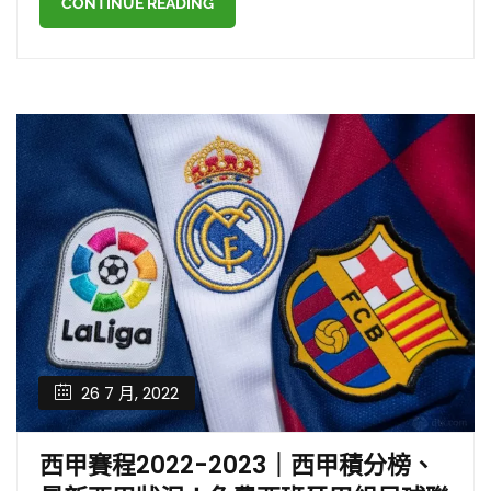
CONTINUE READING
26 7 月, 2022
西甲賽程2022-2023｜西甲積分榜、