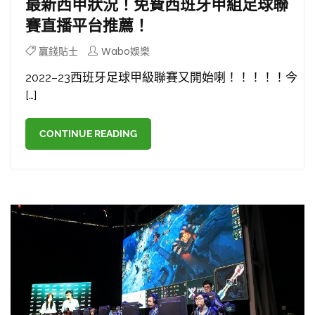
最新西甲狀況！免費西班牙甲組足球聯
賽直播平台推薦！
贏錢貼士
Wabo娛樂
2022–23西班牙足球甲級聯賽又開始喇！！！！！今
[…]
CONTINUE READING