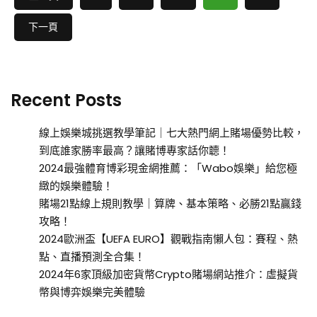
下一頁
Recent Posts
線上娛樂城挑選教學筆記｜七大熱門網上賭場優勢比較，
到底誰家勝率最高？讓賭博專家話你聼！
2024最強體育博彩現金網推薦：「Wabo娛樂」給您極
緻的娛樂體驗！
賭場21點線上規則教學｜算牌、基本策略、必勝21點贏錢
攻略！
2024歐洲盃【UEFA EURO】觀戰指南懶人包：賽程、熱
點、直播預測全合集！
2024年6家頂級加密貨幣Crypto賭場網站推介：虛擬貨
幣與博弈娛樂完美體驗