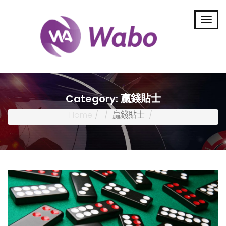
Category:
贏錢貼士
Home
贏錢貼士