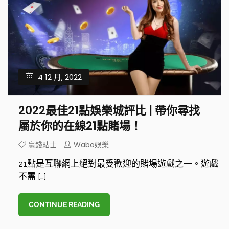
4 12 月, 2022
2022最佳21點娛樂城評比 | 帶你尋找
屬於你的在線21點賭場！
贏錢貼士
Wabo娛樂
21點是互聯網上絕對最受歡迎的賭場遊戲之一。遊戲
不需 […]
CONTINUE READING