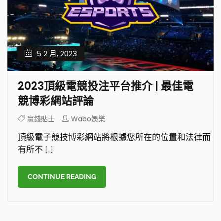
5 2 月, 2023
2023頂級電競投注平台推介 | 最佳電
競博彩網站評論
贏錢貼士
Wabo娛樂
頂級電子競技博彩網站將根據您所在的位置和法律而
有所不 […]
CONTINUE READING