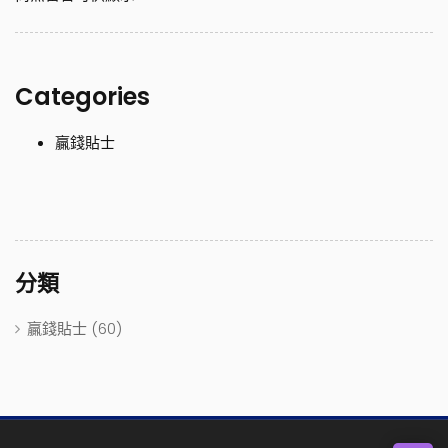
Categories
贏錢貼士
分類
贏錢貼士
(60)