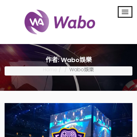
作者:
Wabo娛樂
Home
Wabo娛樂