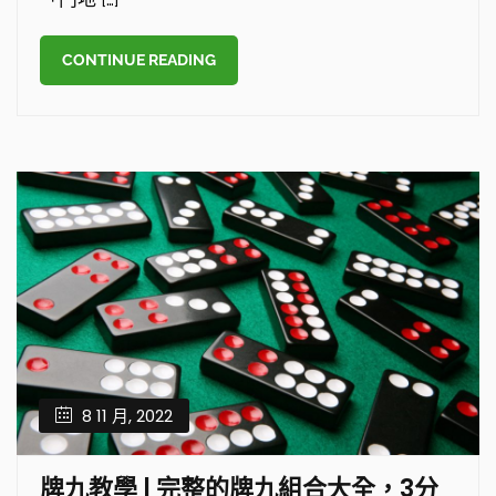
CONTINUE READING
8 11 月, 2022
牌九教學 | 完整的牌九組合大全，3分