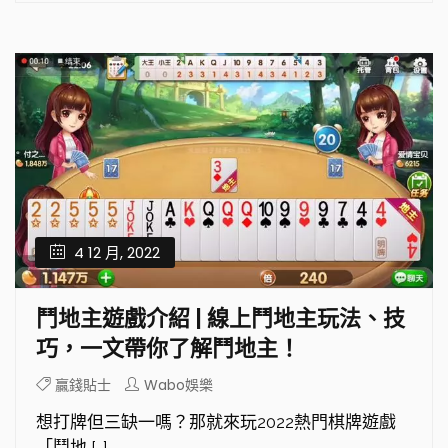
4 12 月, 2022
鬥地主遊戲介紹 | 線上鬥地主玩法、技
巧，一文帶你了解鬥地主！
贏錢貼士
Wabo娛樂
想打牌但三缺一嗎？那就來玩2022熱門棋牌遊戲
「鬥地 […]