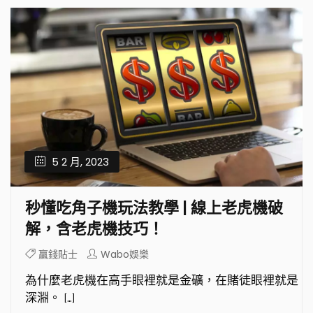
5 2 月, 2023
秒懂吃角子機玩法教學 | 線上老虎機破
解，含老虎機技巧！
贏錢貼士
Wabo娛樂
為什麼老虎機在高手眼裡就是金礦，在賭徒眼裡就是
深淵。 […]