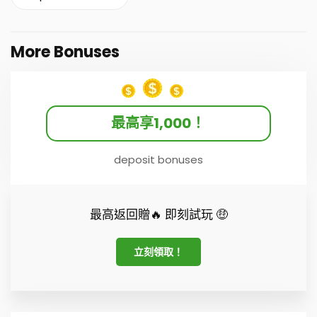
More Bonuses
最高享1,000！
deposit bonuses
最高返回贈🔥 即刻試玩 🤑
立刻領取！