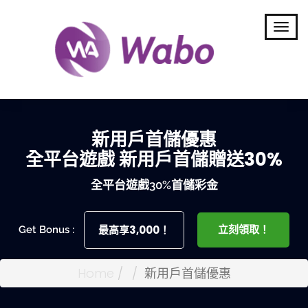
新用戶首儲優惠
全平台遊戲 新用戶首儲贈送30%
全平台遊戲30%首儲彩金
最高享3,000！
Get Bonus :
立刻領取！
Home
新用戶首儲優惠