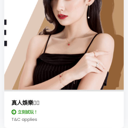
真人娛樂👯‍♀️
立刻試玩！
T&C applies