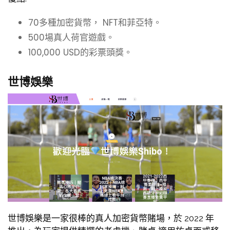
70多種加密貨幣， NFT和菲亞特。
500場真人荷官遊戲。
100,000 USD的彩票頭獎。
世博娛樂
世博娛樂是一家很棒的真人加密貨幣賭場，於 2022 年