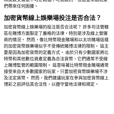
們帶來任何困擾。
加密貨幣線上娛樂場投注是否合法？
加密貨幣線上娛樂場的投注是否合法呢？ 許多司法管轄
區在賭博方面製定了嚴格的法律，特別是涉及線上營運
商的情況。 然而，像比特幣現金賭場和以太坊賭場這樣
的加密貨幣娛樂場似乎不受傳統賭博法律的限制。 這主
要是因為加密貨幣的定義方式。 由於只有少數國家將比
特幣和其他數位資產定義為合法貨幣，它們通常不受線
上賭博監管的範圍限制。 這意味著比特幣現金賭場通常
接受來自大多數國家的玩家，只要加密貨幣娛樂場不涉
及法定貨幣。 然而，我們建議玩家在參與加密貨幣線上
博彩之前評估其合法性，以遵守當地法律和規定。