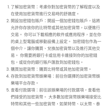
了解加密貨幣：考慮你對加密貨幣的了解程度以及
在使用加密貨幣進行交易時的舒適度。
開設加密錢包賬戶：開設一個加密錢包賬戶，這將
允許你存放你的比特幣或其他加密貨幣，以便進行
交易。 你可以下載相應的軟件或應用程序，並在你
的桌上型電腦或移動設備上設定。 加密錢包作為一
個中介，讓你購買、兌換加密貨幣以及進行其他交
易。 你需要將銀行卡或信用卡連接到你的加密錢
包，或從你的銀行賬戶匯款到加密錢包。
購買加密貨幣：購買比特幣或其他加密貨幣。
存款到加密貨幣娛樂場：前往你選擇的加密貨幣娛
樂場平台存款。
查看付款選項：前往該娛樂場的付款選項，查看他
們接受的加密貨幣。 大多數加密貨幣娛樂場接受比
特幣和其他一些加密貨幣，如萊特幣、以太幣、泰