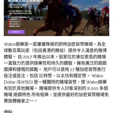
Wabo娛樂是一家屢獲殊榮的即時加密貨幣賭場，為全
球數百萬玩家（包括香港的賭徒）提供令人滿意的賭博
體驗。 自 2017 年推出以來，這家位於庫拉索島的賭場
一直致力於提供娛樂性和持久的體驗，擁有廣泛的遊戲
選擇和慷慨的獎勵。 用戶可以使用 17 種加密貨幣進行
投注或投注，包括 比特幣、以太坊和穩定幣。 Wabo
Dollar ($WBD) 是一種獨特的賭場貨幣，使 Wabo娛樂
有別於其他賭場。 賭場提供令人印象深刻的 8,000 多個
賭場 遊戲特色 所有經典，並提供最好的加密貨幣賭場免
費旋轉機會之一。
優點: