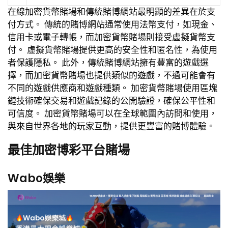
在線加密貨幣賭場和傳統賭博網站最明顯的差異在於支
付方式。 傳統的賭博網站通常使用法幣支付，如現金、
信用卡或電子轉帳，而加密貨幣賭場則接受虛擬貨幣支
付。 虛擬貨幣賭場提供更高的安全性和匿名性，為使用
者保護隱私。 此外，傳統賭博網站擁有豐富的遊戲選
擇，而加密貨幣賭場也提供類似的遊戲，不過可能會有
不同的遊戲供應商和遊戲種類。 加密貨幣賭場使用區塊
鏈技術確保交易和遊戲記錄的公開驗證，確保公平性和
可信度。 加密貨幣賭場可以在全球範圍內訪問和使用，
與來自世界各地的玩家互動，提供更豐富的賭博體驗。
最佳加密博彩平台賭場
Wabo娛樂