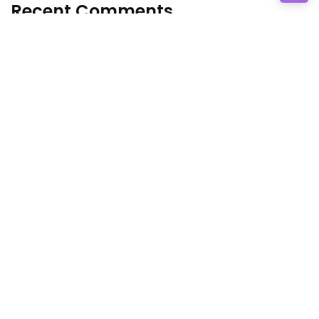
Recent Comments
尚無留言可供顯示。
Categories
贏錢貼士
分類