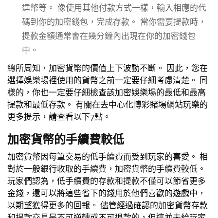
達幣等。 像使用其他付款方式一樣，輸入相應的代
碼到你的加密錢包，完成存款。 當你需要提款時，
提款金額通常會在幾分鐘內出現在你的加密錢包
中。
總所周知，加密貨幣的價值上下波動不斷。 因此，您在
選擇娛樂場裡使用的貨幣之前一定要仔細考慮清楚。 同
樣的，你也一定要仔細檢查該加密娛樂場的最低和最高
提款和最低存款。 有關在去中心化博彩賭場網站玩樂的
更多提示，請查看以下7點。
加密貨幣的手續費較低
加密貨幣因每筆交易的低手續費而受到玩家的喜愛。 相
對於一般銀行收取的手續費，加密貨幣的手續費較低。
玩家們認為，低手續費的存款和提款不僅可以節省更多
金錢，還可以將這些省下的錢用於他們喜歡的遊戲中，
以期望獲得更多的回報。 儘管經過確認的加密貨幣存款
和提款交易是不可逆轉或不可退款的，但這並未給玩家