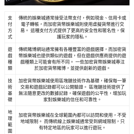
支
傳統的娛樂城通常接受法幣支付，例如現金、信用卡或
付
電子轉帳，而加密貨幣娛樂城則使用虛擬貨幣進行交
方
易。 這種支付方式提供了更高的安全性和匿名性，保
式
護玩家的隱私。
遊
傳統賭博網站通常擁有各種豐富的遊戲選擇，而加密貨
戲
幣娛樂城也提供類似的遊戲，但在遊戲供應商提供的遊
種
戲種類上可能會有所不同。 一些加密貨幣娛樂城專注
類
於加密貨幣賭博，並提供創新的遊戲。
技
加密貨幣娛樂城使用區塊鏈技術作為基礎，確保每一筆
術
交易和遊戲記錄都可以公開驗證。 區塊鏈技術提供了
基
無法隨意更改的數據記錄，確保遊戲的公平性，增加玩
礎
家對娛樂城的信任和可靠性。
地
加密貨幣娛樂城在全球範圍內都可以訪問和使用，不受
理
地域限制。 而傳統線上娛樂城通常受到網域限制，只
範
有特定地區的玩家可以進行遊玩。
圍