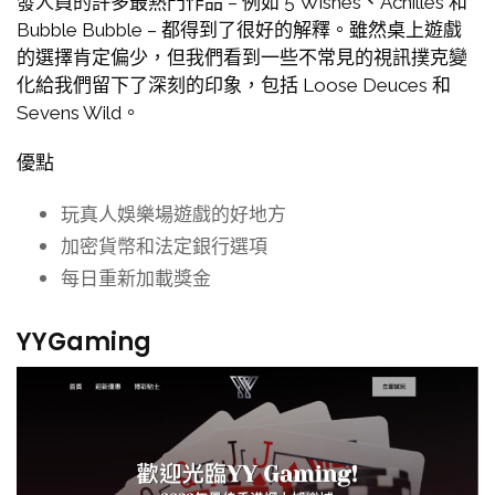
發人員的許多最熱門作品 – 例如 5 Wishes、Achilles 和
Bubble Bubble – 都得到了很好的解釋。雖然桌上遊戲
的選擇肯定偏少，但我們看到一些不常見的視訊撲克變
化給我們留下了深刻的印象，包括 Loose Deuces 和
Sevens Wild。
優點
玩真人娛樂場遊戲的好地方
加密貨幣和法定銀行選項
每日重新加載獎金
YYGaming