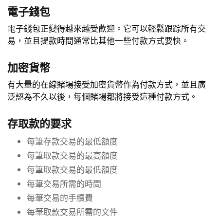
電子錢包
電子錢包正變得越來越受歡迎。它可以輕鬆跟踪所有交
易，並且提款時間通常比其他一些付款方式要快。
加密貨幣
有大量的在線賭場接受加密貨幣作為付款方式，並且廣
泛認為不久以後，每個賭場都將接受這種付款方式。
存取款的要求
每筆存款交易的最低額度
每筆取款交易的最高額度
每筆取款交易的最低額度
每筆交易所需的時間
每筆交易的手續費
每筆取款交易所需的文件