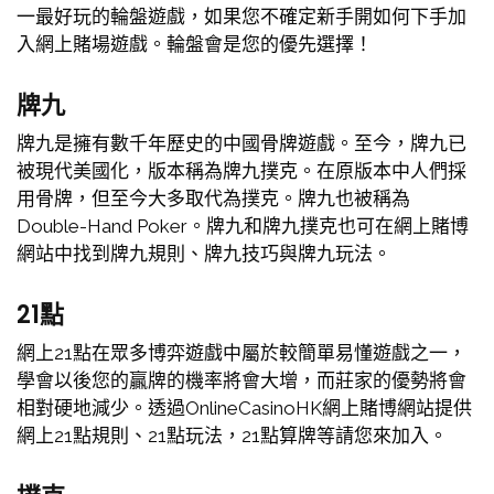
一最好玩的輪盤遊戲，如果您不確定新手開如何下手加
入網上賭場遊戲。輪盤會是您的優先選擇！
牌九
牌九是擁有數千年歷史的中國骨牌遊戲。至今，牌九已
被現代美國化，版本稱為牌九撲克。在原版本中人們採
用骨牌，但至今大多取代為撲克。牌九也被稱為
Double-Hand Poker。牌九和牌九撲克也可在網上賭博
網站中找到牌九規則、牌九技巧與牌九玩法。
21點
網上21點在眾多博弈遊戲中屬於較簡單易懂遊戲之一，
學會以後您的贏牌的機率將會大增，而莊家的優勢將會
相對硬地減少。透過OnlineCasinoHK網上賭博網站提供
網上21點規則、21點玩法，21點算牌等請您來加入。