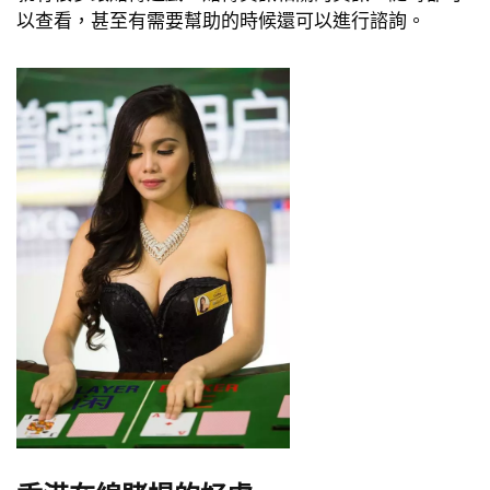
以查看，甚至有需要幫助的時候還可以進行諮詢。