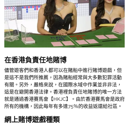
在香港負責任地賭博
儘管遊客們和香港人都可以在賭船中進行賭博遊戲，但
是這不是我們所推薦，因為賭船經常與大多數犯罪活動
有關。另外，嚴格來說，在國際水域中作業並非非法，
這是在避開香港法律。香港裡負責任地賭博的唯一方法
就是通過香港賽馬會【HKJC】。由於香港賽馬會是政府
所有的機構，因此每年有多達75％的收益返還給社區。
網上賭博遊戲種類