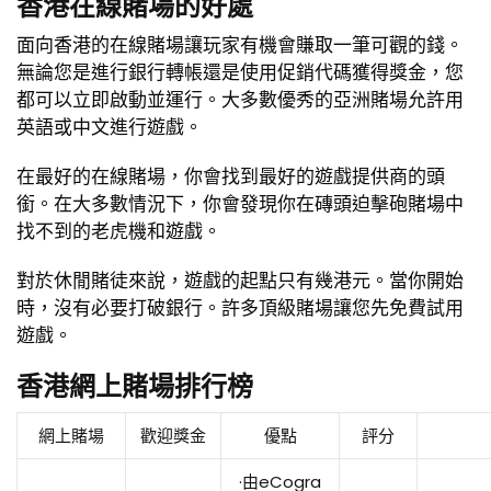
香港在線賭場的好處
面向香港的在線賭場讓玩家有機會賺取一筆可觀的錢。
無論您是進行銀行轉帳還是使用促銷代碼獲得獎金，您
都可以立即啟動並運行。大多數優秀的亞洲賭場允許用
英語或中文進行遊戲。
在最好的在線賭場，你會找到最好的遊戲提供商的頭
銜。在大多數情況下，你會發現你在磚頭迫擊砲賭場中
找不到的老虎機和遊戲。
對於休閒賭徒來說，遊戲的起點只有幾港元。當你開始
時，沒有必要打破銀行。許多頂級賭場讓您先免費試用
遊戲。
香港網上賭場排行榜
網上賭場
歡迎獎金
優點
評分
·由eCogra