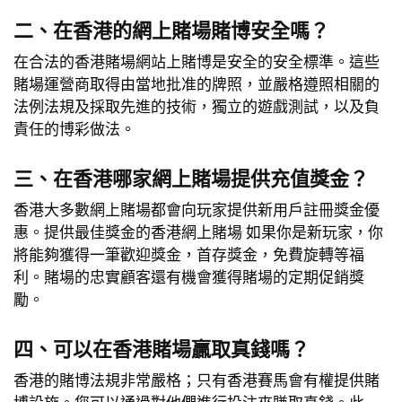
二、在香港的網上賭場賭博安全嗎？
在合法的香港賭場網站上賭博是安全的安全標準。這些
賭場運營商取得由當地批准的牌照，並嚴格遵照相關的
法例法規及採取先進的技術，獨立的遊戲測試，以及負
責任的博彩做法。
三、在香港哪家網上賭場提供充值獎金？
香港大多數網上賭場都會向玩家提供新用戶註冊獎金優
惠。提供最佳獎金的香港網上賭場 如果你是新玩家，你
將能夠獲得一筆歡迎獎金，首存獎金，免費旋轉等福
利。賭場的忠實顧客還有機會獲得賭場的定期促銷獎
勵。
四、可以在香港賭場贏取真錢嗎？
香港的賭博法規非常嚴格；只有香港賽馬會有權提供賭