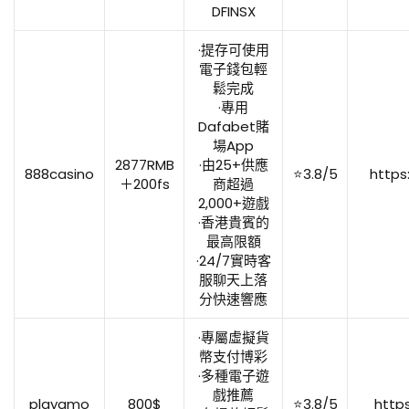
DFINSX
·提存可使用
電子錢包輕
鬆完成
·專用
Dafabet賭
場App
2877RMB
·由25+供應
888casino
⭐3.8/5
https
＋200fs
商超過
2,000+遊戲
·香港貴賓的
最高限額
·24/7實時客
服聊天上落
分快速響應
·專屬虛擬貨
幣支付博彩
·多種電子遊
戲推薦
playamo
800$
⭐3.8/5
http