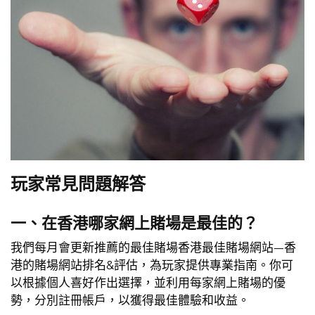
玩家常見問題解答
一、在香港哪家網上賭場是最佳的？
我們每月會更新推薦的最佳賭場香港最佳賭場網站—香
港的賭場網站排名&評估，為玩家提供專業指南。你可
以根據個人喜好作出選擇，並利用每家網上賭場的優
勢，分別註冊帳戶，以獲得最佳體驗和收益。