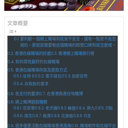
文章概要
要判斷一個網上賭場到底安不安全，還有一點是不能忽
視的，那就是需要看這個賭場的經營口碑到底怎麼樣。
香港在線賭場的好處
香港網上賭場排行榜
如何尋找最好的在線賭場
香港在線賭場存款及提款方式
信用卡
電子錢包
加密貨幣
存取款的要求
各支付的要求
在香港負責任地賭博
網上賭博遊戲種類
百家樂
老虎機
輪盤
牌九
21點
撲克
骰寶
花旗骰
13支
很多優惠活動在線賭場香港風格
賭場軟件和在線平台