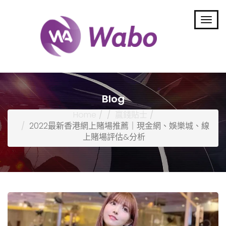
Blog
Home
贏錢貼士
2022最新香港網上賭場推薦｜現金網、娛樂城、線
上賭場評估&分析