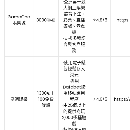
·亞洲第一最
大網上娛樂
·體育下注、
GameOne
3000RMB
彩票、直播
⭐4.8/5
https
娛樂城
遊戲、老虎
機
·支援多種語
言與客戶服
務
·使用電子錢
包輕鬆存入
港元
·專用
Dafabet賭
1300€＋
場移動應用
皇朝娛樂
100免費
程序
⭐4.6/5
https:
旋轉
·由25個以上
的提供商玩
2,000多種遊
戲
·超過100+現