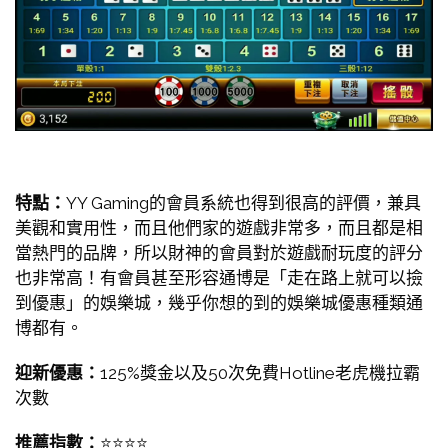
特點：
YY Gaming的會員系統也得到很高的評價，兼具
美觀和實用性，而且他們家的遊戲非常多，而且都是相
當熱門的品牌，所以財神的會員對於遊戲耐玩度的評分
也非常高！有會員甚至形容通博是「走在路上就可以撿
到優惠」的娛樂城，幾乎你想的到的娛樂城優惠種類通
博都有。
迎新優惠：
125%獎金以及50次免費Hotline老虎機拉霸
次數
推薦指數：
⭐⭐⭐⭐