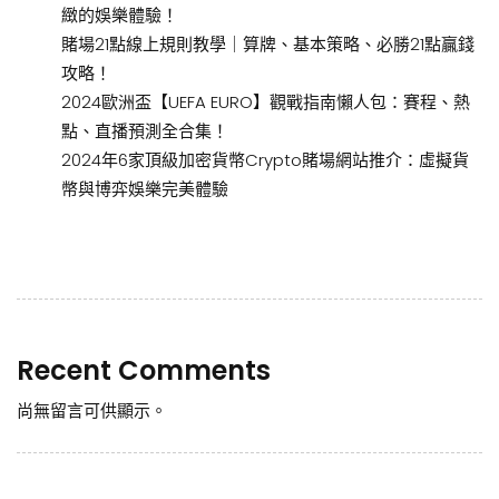
緻的娛樂體驗！
賭場21點線上規則教學｜算牌、基本策略、必勝21點贏錢
攻略！
2024歐洲盃【UEFA EURO】觀戰指南懶人包：賽程、熱
點、直播預測全合集！
2024年6家頂級加密貨幣Crypto賭場網站推介：虛擬貨
幣與博弈娛樂完美體驗
Recent Comments
尚無留言可供顯示。