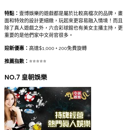
特點：
壹博娛樂的遊戲都是屬於比較高檔次的品牌，畫
面和特效的設計更細緻，玩起來更容易融入情境！而且
除了真人遊戲之外，六合彩球館也有美女主播主持，更
重要的是他們家中文荷官很多。
迎新優惠：
高達$1,000 + 200免費旋轉
推薦指數：
⭐⭐⭐⭐⭐
NO.7
皇朝娛樂