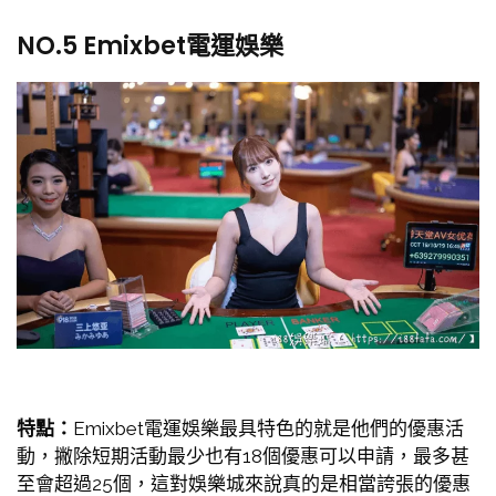
NO.5
Emixbet電運娛樂
特點：
Emixbet電運娛樂最具特色的就是他們的優惠活
動，撇除短期活動最少也有18個優惠可以申請，最多甚
至會超過25個，這對娛樂城來說真的是相當誇張的優惠