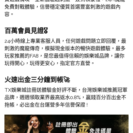
免費對戰體驗，信譽穩定優質首選豐富刺激的遊戲內
容。
百萬會員見證🎖️
24小時線上專業客服人員，任何遊戲問題立即回覆，最
刺激的魔龍傳奇，模擬現金版本的暢快遊戲體驗。最多
玩家推薦的FA8，是您最值得信賴的娛樂城品牌，讓你
玩得開心，玩得更安心，指定官方直營。
火速出金三分鐘到帳🚀
TX娛樂城註冊送體驗金好評不斷，台灣娛樂城推薦冠軍
品牌，週週領取業界最高返水0.8%，贏錢百分百出金不
拖帳，必出金在台運營多年信譽保證 !