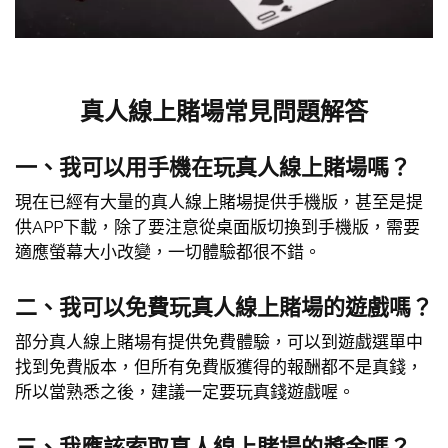
真人線上賭場常見問題解答
一、我可以用手機在玩真人線上賭場嗎？
現在已經有大量的真人線上賭場提供手機版，甚至是提
供APP下載，除了要注意從桌面版切換到手機版，需要
適應螢幕大小改變，一切體驗都很不錯。
二、我可以免費玩真人線上賭場的遊戲嗎？
部分真人線上賭場有提供免費體驗，可以到遊戲選單中
找到免費版本，但所有免費版獲得的報酬都不是真錢，
所以當熟悉之後，建議一定要玩真錢遊戲喔。
三、我應該索取真人線上賭場的獎金嗎？