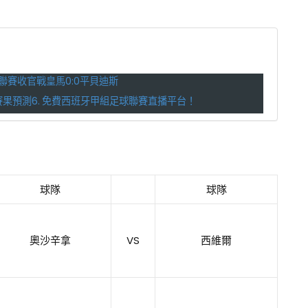
聯賽收官戰皇馬0:0平貝迪斯
賽果預測
免費西班牙甲組足球聯賽直播平台！
球隊
球隊
奧沙辛拿
VS
西維爾