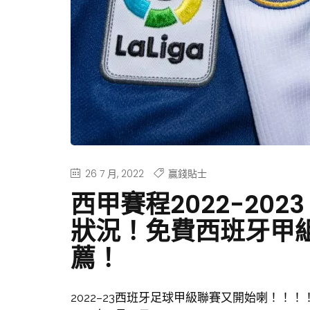
26 7 月, 2022
贏錢貼士
西甲賽程2022-20
狀況！免費西班牙甲
薦！
2022–23西班牙足球甲級聯賽又開始喇！！