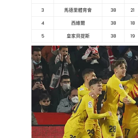
3
馬德里體育會
38
21
4
西維爾
38
18
5
皇家貝提斯
38
19