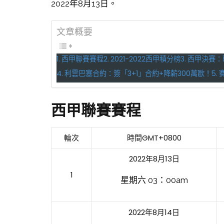
2022年8月13日。
文章概要
西甲聯賽賽程
2021-2022西甲積分榜
西甲決賽：
利雲巴塞合約：簽「3+1」合約+降薪300萬歐！
西甲聯賽賽程
輪次
時間
GMT+0800
2022年8月13日
1
星期六 03：00am
2022年8月14日