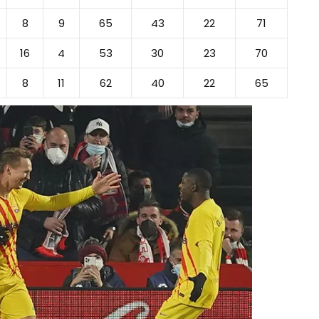
8
9
65
43
22
71
16
4
53
30
23
70
8
11
62
40
22
65