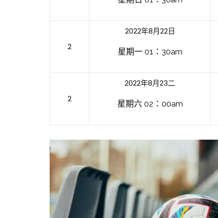
2022年8月22日
2
星期一 01：30am
2022年8月23二
2
星期六 02：00am