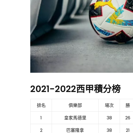
2021-2022西甲積分榜
排名
俱樂部
場次
勝
1
皇家馬德里
38
26
2
巴塞隆拿
38
21