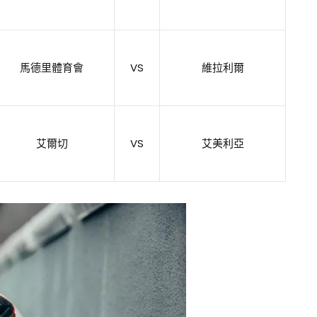
馬德里體育會
VS
維拉利爾
艾爾切
VS
艾美利亞